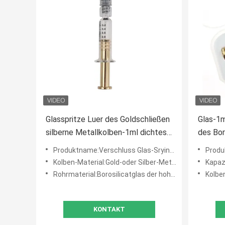
Glasspritze Luer des Goldschließen
Glas-1m
silberne Metallkolben-1ml dichtes
des Bor
zu
oder Me
Produktname:Verschluss Glas-Sryinge 1ml Luer
Produk
Kolben-Material:Gold-oder Silber-Metallkolben
Kapaz
Rohrmaterial:Borosilicatglas der hohen Qualität
Kolben
KONTAKT