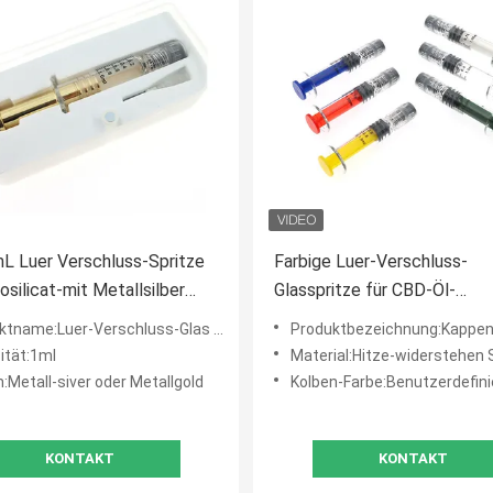
L Luer Verschluss-Spritze
Farbige Luer-Verschluss-
osilicat-mit Metallsilber
Glasspritze für CBD-Öl-
tallgoldkolben
kosmetisches Öl
tname:Luer-Verschluss-Glas Sryinge
Produktbezeichnung:Kappen-Glas Sryin
ität:1ml
Material:Hitze-widerstehen Sie Boros
:Metall-siver oder Metallgold
Kolben-Farbe:Benutzerdefinier
KONTAKT
KONTAKT