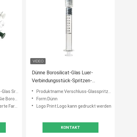
Dünne Borosilicat-Glas Luer-
Verbindungsstück-Spritzen-
wiederverwendbare Glasspritze 1ml
ge 1mL Luer
Produktname:Verschluss-Glasspritze 1mL Luer
ilicatglas
Form:Dünn
te Farbe
Logo Print:Logo kann gedruckt werden
KONTAKT