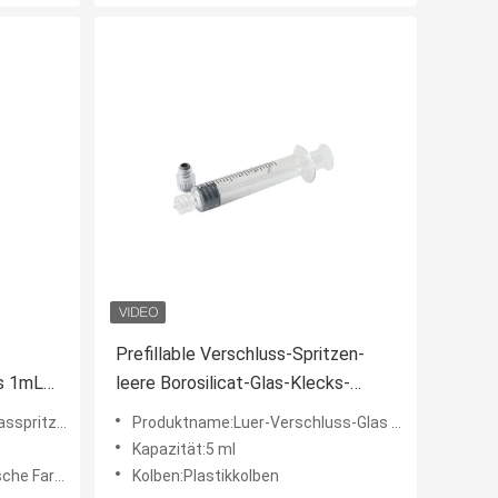
Prefillable Verschluss-Spritzen-
es 1mL
leere Borosilicat-Glas-Klecks-
Spritzen 5 ml Luer
e 1mL Luer
Produktname:Luer-Verschluss-Glas Sryinge
Kapazität:5 ml
he Farbe
Kolben:Plastikkolben