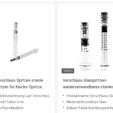
rschluss-Spitzen-sterile
Verschluss-Glasspritzen-
itzen für Klecks-Spritze
wiederverwendbares steril
-3ml
Luer für CBD-Öl
zeichnung:Luer-Verschluss Luer gleiten Glas-Sryinge
Produktname:Verschluss-Glasspritz
tät füllen:3 ml
Material:Borosilicat-Glas
n:Plastikkolben
Kolben-Farbe:Kundenspezifisc