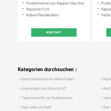
Kappen-5mL Luer mit Nadel
Spritze
Produktname:Luer-Kappen-Glas Sryinge
Produ
Kapazität:5 ml
Kapazi
Kolben:Plastikkolben
Farbe:
KONTAKT
Kategorien durchsuchen：
Benutzerdefiniertes Weed-Paket
Myla
Unkrautglas aus Kunststoff
Kind
Tapezieren Sie vor Rollenkasten
Vape
Glas rollen vor Rohr
Bamb