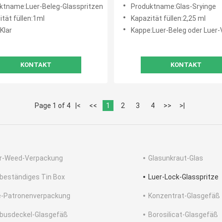
Hanf-CBD
ktname:Luer-Beleg-Glasspritzen
Produktname:Glas-Sryinge
tät füllen:1ml
Kapazität füllen:2,25 ml
Klar
Kappe:Luer-Beleg oder Luer-V
KONTAKT
KONTAKT
Page 1 of 4
|<
<<
1
2
3
4
>>
>|
r-Weed-Verpackung
Glasunkraut-Glas
 beständiges Tin Box
Luer-Lock-Glasspritze
-Patronenverpackung
Konzentrat-Glasgefäß
usdeckel-Glasgefäß
Borosilicat-Glasgefäß