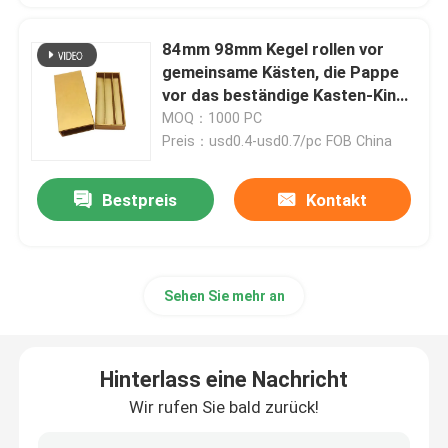
Konzentrat-Glasgefäß
84mm 98mm Kegel rollen vor
gemeinsame Kästen, die Pappe
vor das beständige Kasten-Kind
Glas rollen vor Rohr
rollen
MOQ：1000 PC
Preis：usd0.4-usd0.7/pc FOB China
Bambusdeckel-Glasgefäß
Bestpreis
Kontakt
Borosilicat-Glasgefäß
Sehen Sie mehr an
Glastropfflasche
Pop-Top-Röhren
Hinterlass eine Nachricht
Wir rufen Sie bald zurück!
Grinder für Kräutertabak