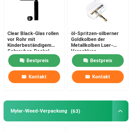
Clear Black-Glas rollen
öl-Spritzen-silberner
vor Rohr mit
Goldkolben der
Kinderbeständigem
Metallkolben Luer-
Schrauben-Deckel
Verschluss-
22x116mm
Glasspritzen-1ml
Bestpreis
Bestpreis
Kontakt
Kontakt
Mylar-Weed-Verpackung
(63)