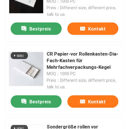
MOQ：1000 PC
Preis：Different size, different price,
talk to us.
Über uns
Bestpreis
Kontakt
Fabrik-Ausflug
Qualitätskontrolle
CR Papier-vor Rollenkasten-Dia-
Fach-Kasten für
Mehrfachverpackungs-Kegel
Kontaktiere uns
MOQ：1000 PC
Preis：Different size, different price,
talk to us.
Nachrichten
Bestpreis
Kontakt
Fälle
Benutzerdefiniertes Weed-Paket
Sondergröße rollen vor