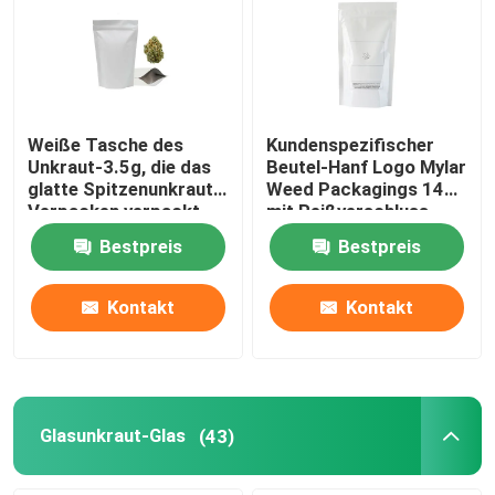
Weiße Tasche des
Kundenspezifischer
Unkraut-3.5g, die das
Beutel-Hanf Logo Mylar
glatte Spitzenunkraut-
Weed Packagings 14G
Verpacken verpackt
mit Reißverschluss
blüht das Verpacken
Bestpreis
Bestpreis
Kontakt
Kontakt
Glasunkraut-Glas
(43)