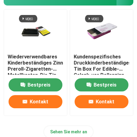
Wiederverwendbares
Kundenspezifisches
Kinderbeständiges Zinn
Druckkinderbeständiges
Preroll-Zigaretten-
Tin Box For Edible-
Metallkasten-Dia Tin
Gelenk-vor Rollenzinn
Box
Bestpreis
Bestpreis
Kontakt
Kontakt
Sehen Sie mehr an