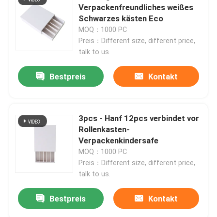
Verpackenfreundliches weißes
Schwarzes kästen Eco
Mylar-Weed-Verpackung
MOQ：1000 PC
Preis：Different size, different price,
talk to us.
Glasunkraut-Glas
Bestpreis
Kontakt
Unkrautglas aus Kunststoff
Kind beständiges Tin Box
3pcs - Hanf 12pcs verbindet vor
Rollenkasten-
Verpackenkindersafe
Luer-Lock-Glasspritze
MOQ：1000 PC
Preis：Different size, different price,
talk to us.
Tapezieren Sie vor Rollenkasten
Bestpreis
Kontakt
Vape-Patronenverpackung