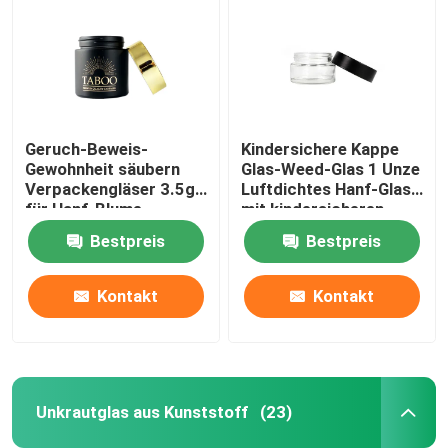
Geruch-Beweis-
Kindersichere Kappe
Gewohnheit säubern
Glas-Weed-Glas 1 Unze
Verpackengläser 3.5g
Luftdichtes Hanf-Glas
für Hanf-Blume
mit kindersicheren
Deckel
Bestpreis
Bestpreis
Kontakt
Kontakt
Unkrautglas aus Kunststoff
(23)