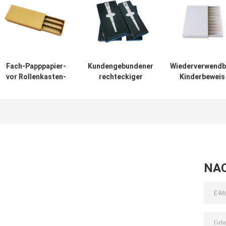
Fach-Papppapier-
Kundengebundener
Wiederverwendb
vor Rollenkasten-
rechteckiger
Kinderbeweis
Gewohnheit
Papier-vor
rollen vor Kast
gedruckt für
Rollenkasten
Druckknopf-Fa
Kegel 3-12pcs
Kasten
NA