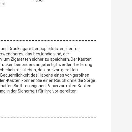
Paper
ial:
 und Druckzigarettenpapierkasten, der für
verwendbares, das beständig sind, der
en, um Zigaretten sicher zu speichern. Der Kasten
Drucken besonders angefertigt werden. Lieferung
herlich stillstehen, das Ihre vor-gerollten
 Bequemlichkeit des Habens eines vor-gerollten
rollen-Kasten können Sie einen Rauch ohne die Sorge
halten Sie Ihren eigenen Papiervor-rollen-Kasten
 in der Sicherheit für Ihre vor-gerollten