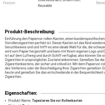
Child Resistant, Smell Proof,
Feature:
Mater
Reusable
Produkt-Beschreibung:
Einführung den Papiervor-rollen-Kasten, einen kundenspezifischen
Vorrollenzigaretten perfekt ist. Dieser Kasten ist das Kind wieder
Geruchbeweis und und trifft es eine ideale Wahl für die, die schau
wird vom Papier hergestellt und kann mit Ihrem eigenen Logo und 
ist auf dem Luftweg und durch Schiff verfügbar, also können Sie sic
Zigaretten in ursprünglicher Zustand ankommen. Genießen Sie die
Zigarettenkastens, der sicher und stilvoll ist. Mit dem Papiervor-
des Verlierens oder der Beschädigung Ihrer Zigaretten genießen. Er
heute und genießen Sie das entscheidende in der Bequemlichkeit und
Zigaretten.
Eigenschaften:
Produkt-Name:
Tapezieren Sie vor Rollenkasten