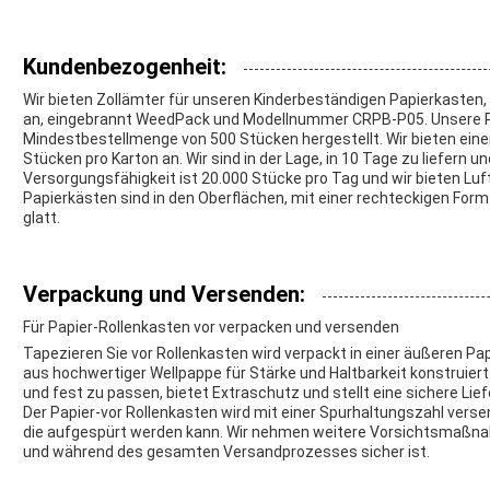
Kundenbezogenheit:
Wir bieten Zollämter für unseren Kinderbeständigen Papierkasten, 
an, eingebrannt WeedPack und Modellnummer CRPB-P05. Unsere Pr
Mindestbestellmenge von 500 Stücken hergestellt. Wir bieten eine
Stücken pro Karton an. Wir sind in der Lage, in 10 Tage zu liefe
Versorgungsfähigkeit ist 20.000 Stücke pro Tag und wir bieten Luf
Papierkästen sind in den Oberflächen, mit einer rechteckigen For
glatt.
Verpackung und Versenden:
Für Papier-Rollenkasten vor verpacken und versenden
Tapezieren Sie vor Rollenkasten wird verpackt in einer äußeren P
aus hochwertiger Wellpappe für Stärke und Haltbarkeit konstruiert
und fest zu passen, bietet Extraschutz und stellt eine sichere Lief
Der Papier-vor Rollenkasten wird mit einer Spurhaltungszahl verse
die aufgespürt werden kann. Wir nehmen weitere Vorsichtsmaßnah
und während des gesamten Versandprozesses sicher ist.