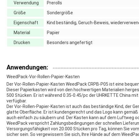
Verwendung
Prerolls
Größe
Sondergröße
Eigenschaft
Kind beständig, Geruch-Beweis, wiederverwen
Material
Papier
Drucken
Besonders angefertigt
Anwendungen:
WeedPack-Vor-Rollen-Papier-Kasten
Der Vor-Rollen-Papier-Kasten WeedPack CRPB-P05 ist eine bequeme u
Dieser Papierkasten wird von den hochwertigen Materialien herges
500 Stücken. Er ist während 0.35-0.45/pc der UHRKETTE China mit 
verfügbar.
Der Vor-Rollen-Papier-Kasten ist auch das beständige Kind, der 
glatte Oberfläche. Er ist kundengerecht und das Logo kann gemäß I
auch einfach zu säubern und. Der Kasten kann auf dem Luftweg ode
WeedPack verspricht Zahlungsbedingungen der schnellen Lieferung
Versorgungsfähigkeit von 20.000 Stücken pro Tag, können Sie vom
sicher sein. So vergewissern Sie sich, Ihre Hände auf dem WeedPac