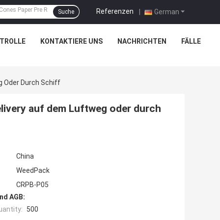
Referenzen
|
German
Suche
TROLLE
KONTAKTIERE UNS
NACHRICHTEN
FÄLLE
g Oder Durch Schiff
livery auf dem Luftweg oder durch
China
WeedPack
CRPB-P05
nd AGB:
antity:
500