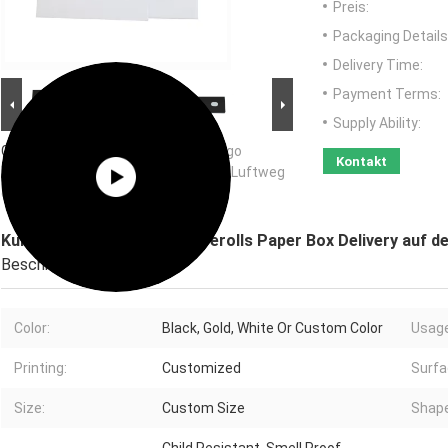
Preis:
Packaging Details
Delivery Time:
Payment Terms:
Supply Ability:
Großes Bild :
Kundengebundener Logo
Kontakt
Prerolls Paper Box Delivery auf dem Luftweg
oder durch Schiff
Kundengebundener Logo Prerolls Paper Box Delivery auf d
Beschreibung
Color:
Black, Gold, White Or Custom Color
Usage
Printing:
Customized
Surfa
Size:
Custom Size
Shape