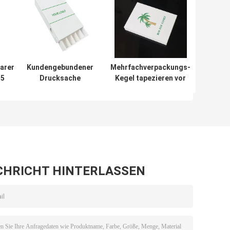
arer
Kundengebundener
Mehrfachverpackungs-
 5
Drucksache
Kegel tapezieren vor
en-
Prerolls-Kasten für
das beständige
ch-
Prerolls
Rollenkasten-
Druckknopf-Kind
CHRICHT HINTERLASSEN