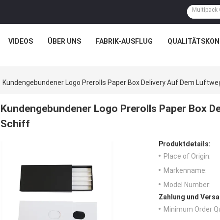
VIDEOS
ÜBER UNS
FABRIK-AUSFLUG
QUALITÄTSKON
Kundengebundener Logo Prerolls Paper Box Delivery Auf Dem Luftwe
Kundengebundener Logo Prerolls Paper Box De
Schiff
Produktdetails:
Place of Origin:
Markenname:
Model Number:
Zahlung und Versa
Minimum Order Qu