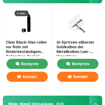
Mylar-Weed-Verpackung
Glasunkraut-Glas
Unkrautglas aus Kunststoff
Clear Black-Glas rollen
öl-Spritzen-silberner
vor Rohr mit
Goldkolben der
Kinderbeständigem
Metallkolben Luer-
Schrauben-Deckel
Verschluss-
Kind beständiges Tin Box
22x116mm
Glasspritzen-1ml
Bestpreis
Bestpreis
Luer-Lock-Glasspritze
Kontakt
Kontakt
Tapezieren Sie vor Rollenkasten
Andere Papierkisten
Mylar-Weed-Verpackung
(63)