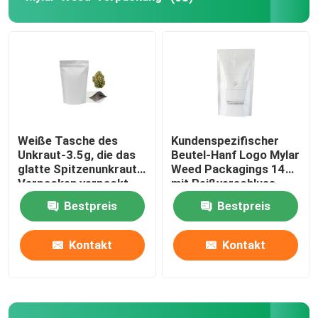
Vape-Patronenverpackung
Konzentrat-Glasgefäß
Glas rollen vor Rohr
Weiße Tasche des
Kundenspezifischer
Unkraut-3.5g, die das
Beutel-Hanf Logo Mylar
Bambusdeckel-Glasgefäß
glatte Spitzenunkraut-
Weed Packagings 14G
Verpacken verpackt
mit Reißverschluss
blüht das Verpacken
Bestpreis
Bestpreis
Borosilicat-Glasgefäß
Kontakt
Kontakt
Glastropfflasche
Pop-Top-Röhren