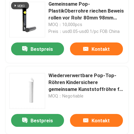
Gemeinsame Pop-
PlastikOberrohre riechen Beweis
rollen vor Rohr 80mm 98mm
110mm 116mm
MOQ：10,000pcs
Preis：usd0.05-usd0.1/pc FOB China
Bestpreis
Kontakt
Wiederverwertbare Pop-Top-
Röhren Kindersichere
gemeinsame Kunststoffröhre für
Zapfen
MOQ：Negotiable
Bestpreis
Kontakt