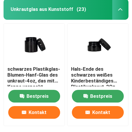
Unkrautglas aus Kunststoff
(23)
schwarzes Plastikglas-
Hals-Ende des
Blumen-Hanf-Glas des
schwarzes weißes
unkraut-4oz, das mit
Kinderbeständiges
Kappe verpackt
Plastikunkraut-2Oz
des Glas-53-400
Bestpreis
Bestpreis
Kontakt
Kontakt