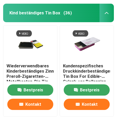
Kind beständiges Tin Box
(36)
Wiederverwendbares
Kundenspezifisches
Kinderbeständiges Zinn
Druckkinderbeständiges
Preroll-Zigaretten-
Tin Box For Edible-
Metallkasten-Dia Tin
Gelenk-vor Rollenzinn
Box
Bestpreis
Bestpreis
Kontakt
Kontakt