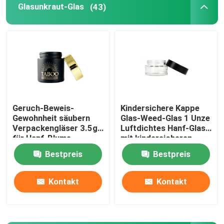
Glasunkraut-Glas
(43)
Grinder für Kräutertabak
Pre-Roll-Kegel
Geruch-Beweis-
Kindersichere Kappe
Gewohnheit säubern
Glas-Weed-Glas 1 Unze
Verpackengläser 3.5g
Luftdichtes Hanf-Glas
für Hanf-Blume
mit kindersicheren
Deckel
Bestpreis
Bestpreis
Kontakt
Kontakt