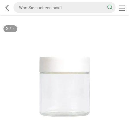
2
/
2