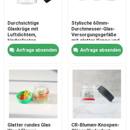
Über uns
Durchsichtige
Stylische 60mm-
Glaskrüge mit
Durchmesser-Glas-
Luftdichtem,
Versorgungsgefäße
Fabrik-Ausflug
kinderfesten
mit glatter Kappe und
Schraubdeckel für die
kinderfestem
Anfrage absenden
Anfrage absenden
Trockenlagerung von
Kinderschloss
Qualitätskontrolle
Lebensmitteln
Kontaktiere uns
Nachrichten
Fälle
Glatter rundes Glas
CR-Blumen-Knospen-
Benutzerdefiniertes Weed-Paket