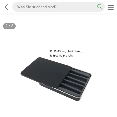
2
/
3