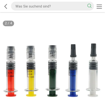
2
/
4