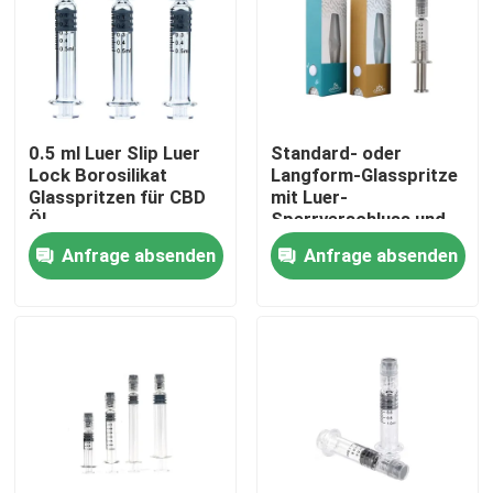
Über uns
Fabrik-Ausflug
0.5 ml Luer Slip Luer
Standard- oder
Lock Borosilikat
Langform-Glasspritze
Glasspritzen für CBD
mit Luer-
Qualitätskontrolle
Öl
Sperrverschluss und
Metall-Plunger
Anfrage absenden
Anfrage absenden
Kontaktiere uns
Nachrichten
Fälle
Benutzerdefiniertes Weed-Paket